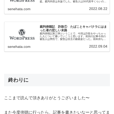
盗。裁判内容は弁論でした。被告人は30代前半くらいの男
性。仲間と結託し、工場に侵入し200万円ほどの資材を盗
んだ疑い。見た目はかなりしっか...
2022.08.22
senehata.com
裁判傍聴記 詐欺① たばことキャバクラにはま
った者の悲しい末路
裁判傍聴記第三弾ということで、今回は詐欺をやっちゃっ
た人について書いていこうと思います。前回の記事今回の
被告人は男性で、髪型は坊主の眼鏡姿だった。前科持ちの
ようで、刑務官二人に囲まれて法廷内で座っていた。罪の
内容は詐欺だが、我々が想像するよ...
2022.09.04
senehata.com
終わりに
ここまで読んで頂きありがとうございました〜
また今度傍聴に行ったら、記事を書きたいなーと思ってま