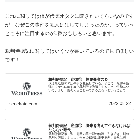
これに関しては僕が傍聴オタクに聞きたいくらいなのです
が、なぜこの事件を犯人は犯してしまったのか。っていう
ところに注目するのが1番おもしろいと思います。
裁判傍聴記に関してはいくつか書いているので見てほしい
です！
裁判傍聴記 盗撮① 性犯罪者の姿
僕は最近趣味で法律学を勉強している。そこで、法律を勉
強するからにはやはり裁判所で傍聴をすることで法律につ
いて、より一層考えることができるだろうということで傍
聴することとした。このブログ記事は傍聴を終えての感想
や考察を書き残したものである。ま...
2022.08.22
senehata.com
裁判傍聴記 窃盗① 将来を考えて生きなければ
ならない時代
裁判傍聴記第二弾。前回の第一弾の傍聴に引き続き、別の
裁判も傍聴しました。今回の裁判は刑事裁判。容疑は窃