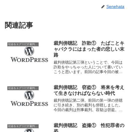
Senehata
関連記事
裁判傍聴記 詐欺① たばことキ
社会をエグリだす裁判傍聴
ャバクラにはまった者の悲しい末
路
裁判傍聴記第三弾ということで、今回は
詐欺をやっちゃった人について書いてい
こうと思います。前回の記事今回の被告
人は男性で、髪型は坊主の眼鏡姿だっ
た。前科持ちのようで、刑務官二人に囲
まれて法廷内で座っていた。罪の内容は
裁判傍聴記 窃盗① 将来を考え
社会をエグリだす裁判傍聴
詐欺だが、我々が想像するよ...
て生きなければならない時代
裁判傍聴記第二弾。前回の第一弾の傍聴
に引き続き、別の裁判も傍聴しました。
今回の裁判は刑事裁判。容疑は窃盗。裁
判内容は弁論でした。被告人は30代前半
くらいの男性。仲間と結託し、工場に侵
入し200万円ほどの資材を盗んだ疑い。見
裁判傍聴記 盗撮① 性犯罪者の
社会をエグリだす裁判傍聴
た目はかなりしっか...
姿