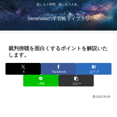
楽しもう学問。楽しもう人生。
Senehataの学習帳ライブラリ
裁判傍聴を面白くするポイントを解説いた
します。
X
Facebook
はてブ
LINE
コピー
2022.09.30