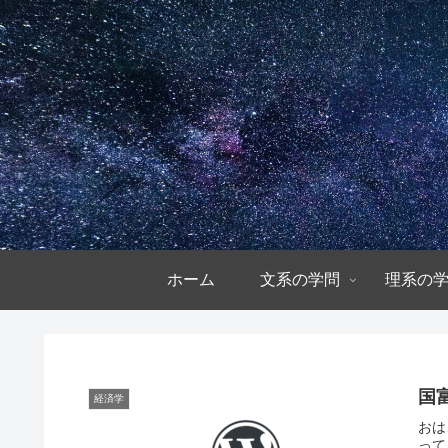
ホーム
文系の学問
理系の
国
経済学
おは
って