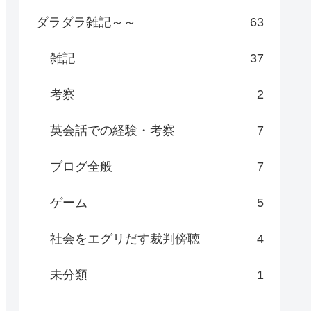
ダラダラ雑記～～
63
雑記
37
考察
2
英会話での経験・考察
7
ブログ全般
7
ゲーム
5
社会をエグリだす裁判傍聴
4
未分類
1