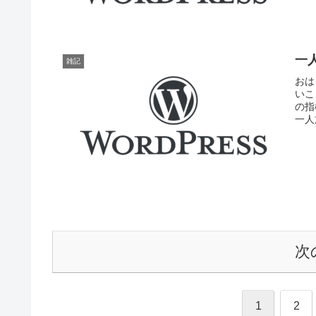
一
雑記
おは
いこ
の指
一人
次
1
2