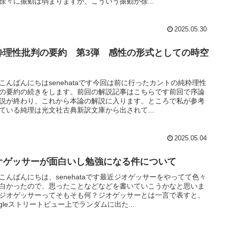
徐々に振動は弱まりますが、こういう振動が徐...
2025.05.30
粋理性批判の要約 第3弾 感性の形式としての時空
こんばんにちはsenehataです今回は前に行ったカントの純粋理性
の要約の続きをします。前回の解説記事はこちらです前回で序論
説が終わり、これから本論の解説に入ります。ところで私が参考
ている純理は光文社古典新訳文庫から出されて...
2025.05.04
オゲッサーが面白いし勉強になる件について
こんばんにちは、senehataです最近ジオゲッサーをやってて色々
白かったので、思ったことなどなどを書いていこうかなと思いま
ジオゲッサーってそもそも何？ジオゲッサーとは一言で表すと、
ogleストリートビュー上でランダムに出た...