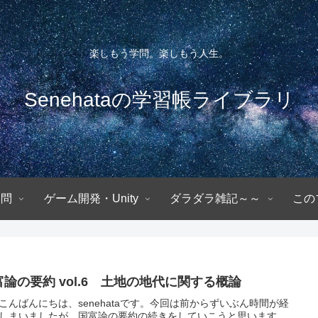
楽しもう学問。楽しもう人生。
Senehataの学習帳ライブラリ
学問
ゲーム開発・Unity
ダラダラ雑記～～
この
富論の要約 vol.6 土地の地代に関する概論
こんばんにちは、senehataです。今回は前からずいぶん時間が経
しまいましたが、国富論の要約の続きをしていこうと思います。