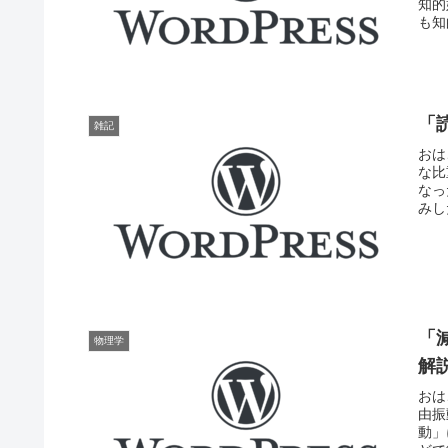
知的
も知
「
雑記
おは
な比
なっ
みし
「
物理学
解
おは
由振
動」