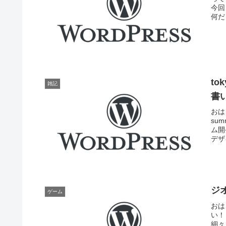
今回
何だ
to
雑記
書
おはこ
su
ム開
デザ
ジ
ゲーム
おは
い！
細々