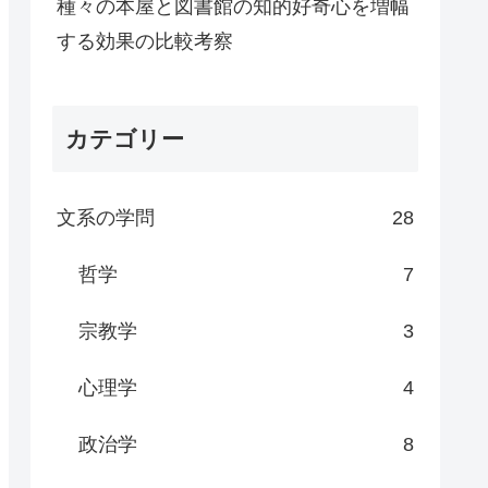
種々の本屋と図書館の知的好奇心を増幅
する効果の比較考察
カテゴリー
文系の学問
28
哲学
7
宗教学
3
心理学
4
政治学
8