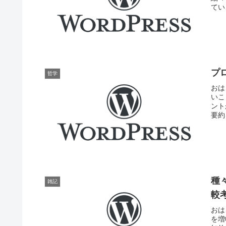
てい
プ
哲学
おは
いこ
ント
要約
種
雑記
較
おは
を増