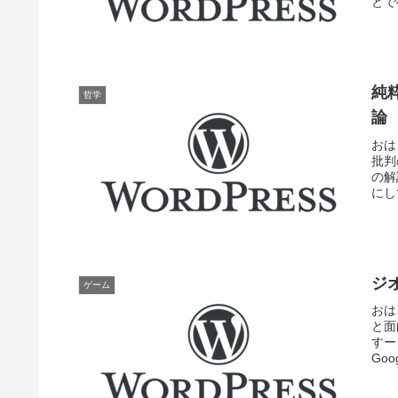
どで
純
哲学
論
おは
批判
の解
にし
ジ
ゲーム
おは
と面
すー
Go