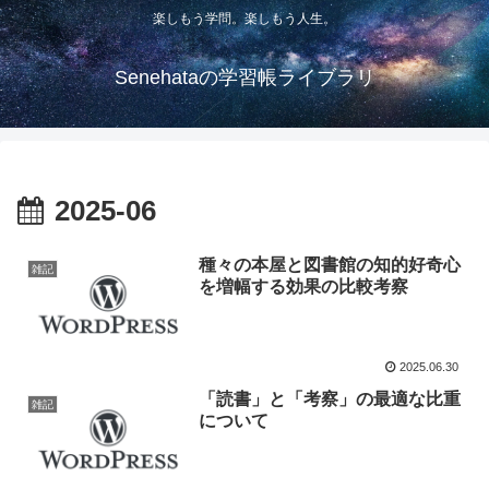
楽しもう学問。楽しもう人生。
Senehataの学習帳ライブラリ
2025-06
種々の本屋と図書館の知的好奇心
雑記
を増幅する効果の比較考察
2025.06.30
「読書」と「考察」の最適な比重
雑記
について